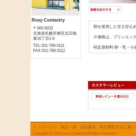
Roxy Contactry
卵を使用した甘さ控え
〒065-0032
北海道札幌市東区北32条
※価格は、プリンエッ
東16丁目1-6
TEL:011-789-3111
特定原材料:卵・乳・小
FAX:011-789-3112
トップページ
商品一覧
会社案内
特定商取引法に基づ
Copyright (C) 2010 Roxy Contactry All Rights Reserved.